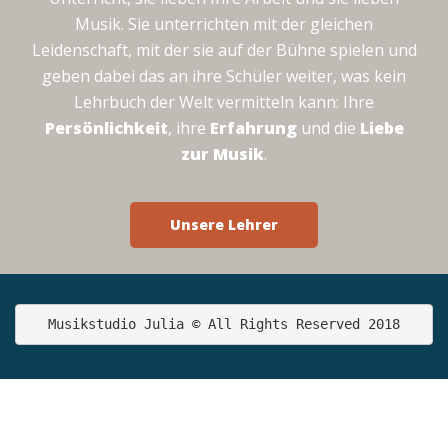
Musik. Sie unterrichten mit der gleichen
Leidenschaft, mit der sie auf der Bühne spielen und
geben dabei das an ihre Schüler weiter, was kein
Lehrbuch der Welt vermitteln kann: Ihre
Persönlichkeit
, ihre
Erfahrung
und die
Liebe
zur Musik
.
Unsere Lehrer
Musikstudio Julia © All Rights Reserved 2018