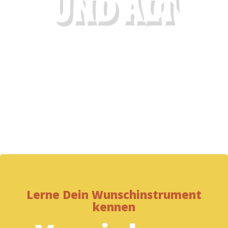
UND ALT
Das Musikstudio Julia hat sich zum Ziel gesetzt,
einen qualitativ hochstehenden und
professionellen Musikunterricht für jedes Alter
anzubieten.
Lerne Dein Wunschinstrument
kennen